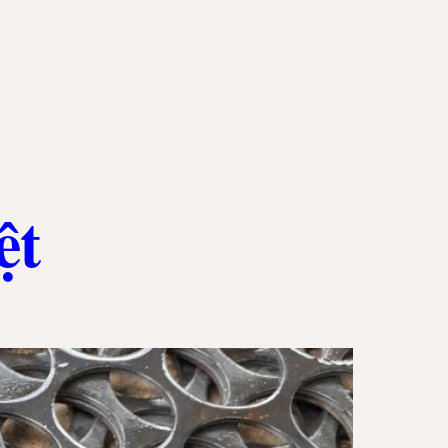
ion
ệt