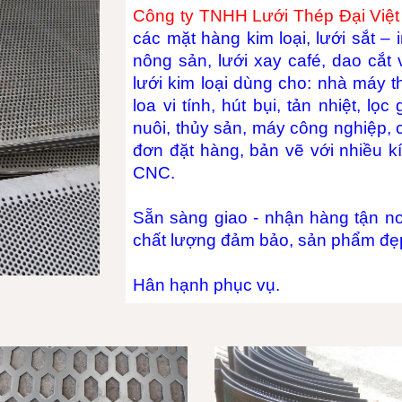
Công ty TNHH Lưới Thép Đại Việt
các mặt hàng kim loại, lưới sắt –
nông sản, lưới xay café, dao cắt
lưới kim loại dùng cho: nhà máy t
loa vi tính, hút bụi, tản nhiệt, l
nuôi, thủy sản, máy công nghiệp, c
đơn đặt hàng, bản vẽ với nhiều 
CNC.
Sẵn sàng giao - nhận hàng tận nơ
chất lượng đảm bảo, sản phẩm đẹ
Hân hạnh phục vụ.