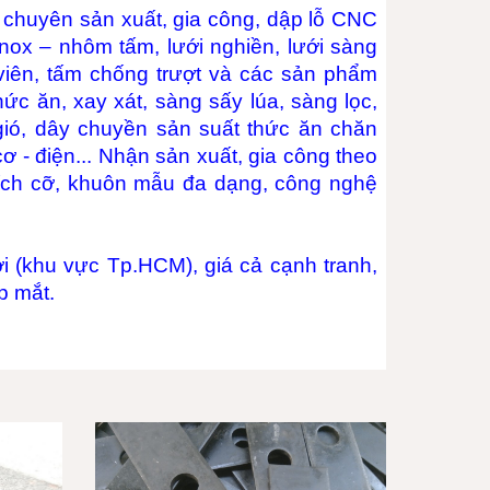
chuyên sản xuất, gia công, dập lỗ CNC
 inox – nhôm tấm, lưới nghiền, lưới sàng
 viên, tấm chống trượt và các sản phẩm
hức ăn, xay xát, sàng sấy lúa, sàng lọc,
ọc gió, dây chuyền sản suất thức ăn chăn
ơ - điện... Nhận sản xuất, gia công theo
kích cỡ, khuôn mẫu đa dạng, công nghệ
i (khu vực Tp.HCM), giá cả cạnh tranh,
p mắt.